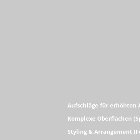
1 - 5 Bilder: je
28,- €
6 - 15 Bilder: je
22,- €
16 - 30 Bilder: je
18,- €
31 - 50 Bilder: je
15,- €
Standard-Nutzungsrecht
Aufschläge für erhöhten 
Komplexe Oberflächen (Sp
Styling & Arrangement (Fo