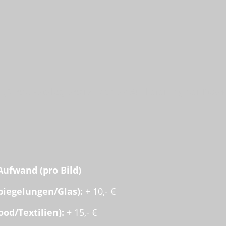
e
(Shop, Katalog, Social Media); Auslieferung per Dow
Aufwand (pro Bild)
iegelungen/Glas):
+ 10,- €
od/Textilien):
+ 15,- €