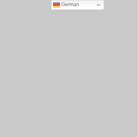
German
ressum
Datenschutz
nehmen
Visual Branding
Das strategische Paket zur Übersetzung Ihrer
Markenwerte in eine kohärente Bildsprache.