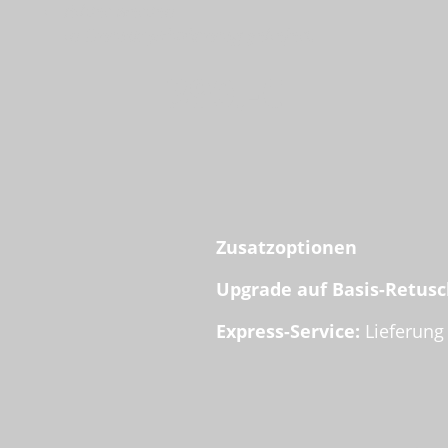
Bilder werden
in
Grundoptimierung
geliefert.
390,-€
Zusatzoptionen
Upgrade auf Basis-Retusc
Express-Service:
Lieferung