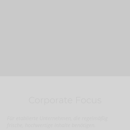
Startseite
Preise
Portfolio
Imp
n & Konzept für Unter
Corporate Focus
Für etablierte Unternehmen, die regelmäßig
frische, hochwertige Inhalte benötigen.