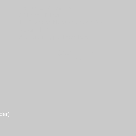
Dauer: ca. 4 Stunden
25 bearb. Bilder
Umfassende Nutzungsrechte (nach
Absprache)
Auslieferung per Download
ab 990,- €
der)