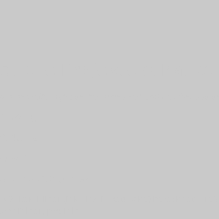
vduelle Projekte & Pausc
kommerzielle Aufträge, bei denen Zeit und Bearbeitung g
Shooting)
n):
450,- €
n):
850,- €
Aufwand (Fotografie)
ählten Bilder (inkl. Basis-Retusche) berechnet. Preis
200 Bilder) pro Bild.