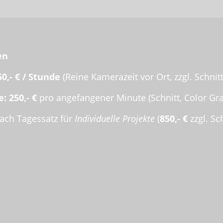
en
50,- € / Stunde
(Reine Kamerazeit vor Ort, zzgl. Schni
e:
250,- €
pro angefangener Minute (Schnitt, Color Gr
ch Tagessatz für
Individuelle Projekte
(
850,- €
zzgl. Sc
Produktfotografie