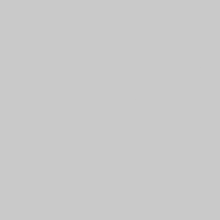
Indi
Für spezielle, umfangreiche 
a) Zeitpauschalen (Dreh/
Halber Tagessatz (4 Stunde
Ganzer Tagessatz (8 Stunde
b) Bildbearbeitung nach 
Wird nach Anzahl der ausgew
€
(1-19 Bilder) bis
10,- €
(ab 